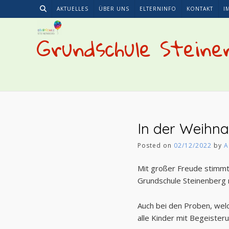
Skip
AKTUELLES
ÜBER UNS
ELTERNINFO
KONTAKT
I
to
content
Grundschule Steine
In der Weihna
Posted on
02/12/2022
by
A
Mit großer Freude stimmt
Grundschule Steinenberg mi
Auch bei den Proben, welc
alle Kinder mit Begeisteru