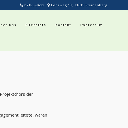
07183-8600
Lenzweg 13, 73635 Steinenberg
Über uns
Elterninfo
Kontakt
Impressum
Projektchors der
ngagement leitete, waren