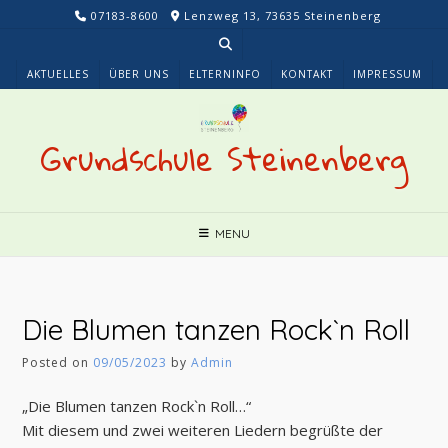
Skip
07183-8600
Lenzweg 13, 73635 Steinenberg
to
content
AKTUELLES
ÜBER UNS
ELTERNINFO
KONTAKT
IMPRESSUM
Grundschule Steinenberg
MENU
Die Blumen tanzen Rock`n Roll
Posted on
09/05/2023
by
Admin
„Die Blumen tanzen Rock`n Roll…“
Mit diesem und zwei weiteren Liedern begrüßte der