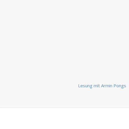
Beitrags-
Lesung mit Armin Pongs
Navigation