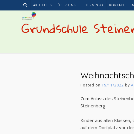
Skip
AKTUELLES
ÜBER UNS
ELTERNINFO
KONTAKT
I
to
content
Grundschule Steine
Weihnachtsch
Posted on
19/11/2022
by
A
Zum Anlass des Steinenbe
Steinenberg.
Kinder aus allen Klassen,
auf dem Dorfplatz vor der