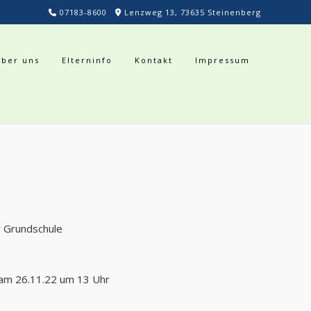
07183-8600
Lenzweg 13, 73635 Steinenberg
Über uns
Elterninfo
Kontakt
Impressum
r Grundschule
t am 26.11.22 um 13 Uhr