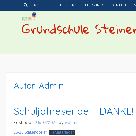
Skip
AKTUELLES
ÜBER UNS
ELTERNINFO
KONTAKT
I
to
content
Grundschule Steine
Autor:
Admin
Schuljahresende – DANKE!
Posted on
26/07/2026
by
Admin
25-26 Schj.endbrief
Herunterladen