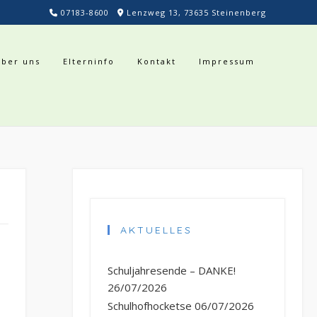
07183-8600
Lenzweg 13, 73635 Steinenberg
Über uns
Elterninfo
Kontakt
Impressum
AKTUELLES
Schuljahresende – DANKE!
26/07/2026
Schulhofhocketse
06/07/2026