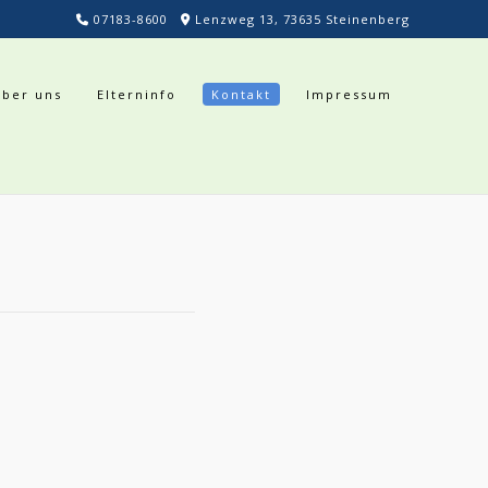
07183-8600
Lenzweg 13, 73635 Steinenberg
Über uns
Elterninfo
Kontakt
Impressum