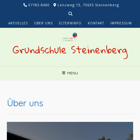
Skip
07183-8600
Lenzweg 13, 73635 Steinenberg
to
content
AKTUELLES
ÜBER UNS
ELTERNINFO
KONTAKT
IMPRESSUM
Grundschule Steinenberg
MENU
Über uns