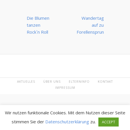
Beitrags-
Die Blumen
Wandertag –
Navigation
tanzen
auf zum
Rock`n Roll
Forellensprung!
AKTUELLES
ÜBER UNS
ELTERNINFO
KONTAKT
IMPRESSUM
Wir nutzen funktionale Cookies. Mit dem Nutzen dieser Seite
stimmen Sie der
Datenschutzerklärung
zu.
ACCEPT