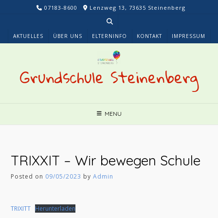
Skip
07183-8600
Lenzweg 13, 73635 Steinenberg
to
content
AKTUELLES
ÜBER UNS
ELTERNINFO
KONTAKT
IMPRESSUM
Grundschule Steinenberg
MENU
TRIXXIT – Wir bewegen Schule
Posted on
09/05/2023
by
Admin
TRIXITT
Herunterladen