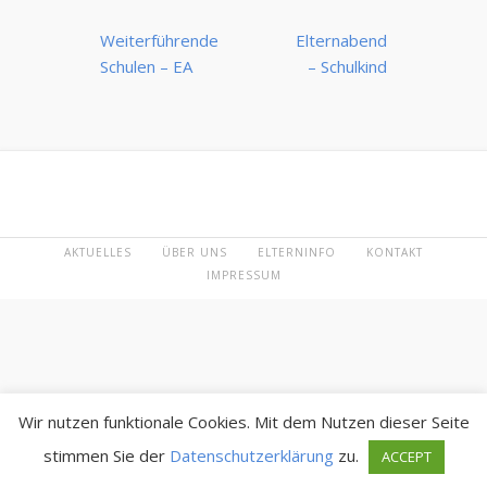
Beitrags-
Weiterführende
Elternabend
Navigation
Schulen – EA
– Schulkind
AKTUELLES
ÜBER UNS
ELTERNINFO
KONTAKT
IMPRESSUM
Wir nutzen funktionale Cookies. Mit dem Nutzen dieser Seite
stimmen Sie der
Datenschutzerklärung
zu.
ACCEPT