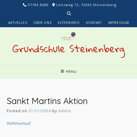
Skip
07183-8600
Lenzweg 13, 73635 Steinenberg
to
content
AKTUELLES
ÜBER UNS
ELTERNINFO
KONTAKT
IMPRESSUM
Grundschule Steinenberg
MENU
Sankt Martins Aktion
Posted on
21/11/2024
by
Admin
Waffelverkauf