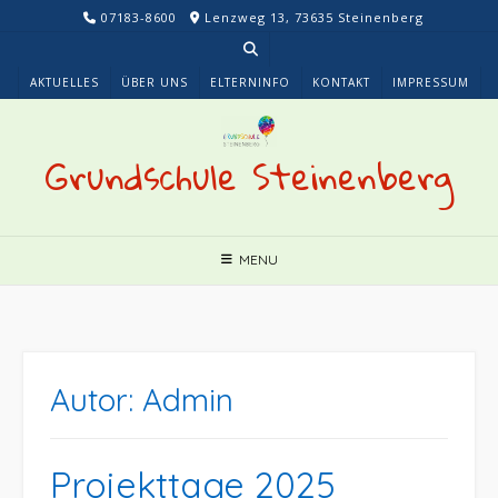
Skip
07183-8600
Lenzweg 13, 73635 Steinenberg
to
content
AKTUELLES
ÜBER UNS
ELTERNINFO
KONTAKT
IMPRESSUM
Grundschule Steinenberg
MENU
Autor:
Admin
Projekttage 2025