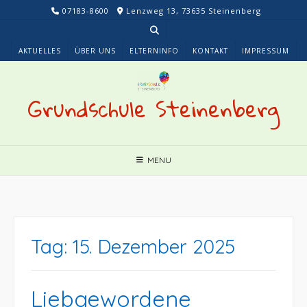
Skip
07183-8600
Lenzweg 13, 73635 Steinenberg
to
content
AKTUELLES
ÜBER UNS
ELTERNINFO
KONTAKT
IMPRESSUM
Grundschule Steinenberg
MENU
Tag:
15. Dezember 2025
Liebgewordene