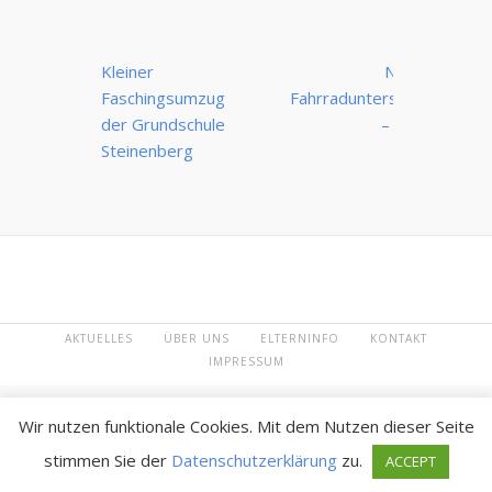
Beitrags-
Kleiner
Neuer
Navigation
Faschingsumzug
Fahrradunterstand
der Grundschule
– Juhu!!
Steinenberg
AKTUELLES
ÜBER UNS
ELTERNINFO
KONTAKT
IMPRESSUM
Wir nutzen funktionale Cookies. Mit dem Nutzen dieser Seite
stimmen Sie der
Datenschutzerklärung
zu.
ACCEPT