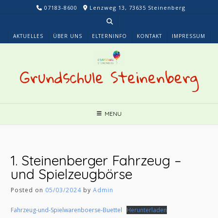
Skip
07183-8600
Lenzweg 13, 73635 Steinenberg
to
content
AKTUELLES
ÜBER UNS
ELTERNINFO
KONTAKT
IMPRESSUM
Grundschule Steinenberg
MENU
1. Steinenberger Fahrzeug –
und Spielzeugbörse
Posted on
05/03/2024
by
Admin
Fahrzeug-und-Spielwarenboerse-Buettel
Herunterladen