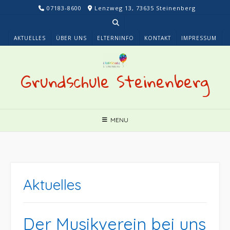
Skip
07183-8600
Lenzweg 13, 73635 Steinenberg
to
content
AKTUELLES
ÜBER UNS
ELTERNINFO
KONTAKT
IMPRESSUM
Grundschule Steinenberg
MENU
Aktuelles
Der Musikverein bei uns