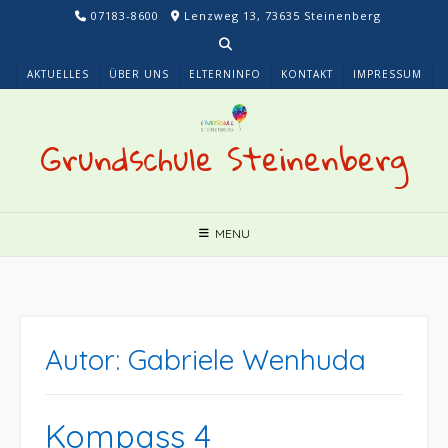
Skip
07183-8600
Lenzweg 13, 73635 Steinenberg
to
content
AKTUELLES
ÜBER UNS
ELTERNINFO
KONTAKT
IMPRESSUM
Grundschule Steinenberg
MENU
Autor:
Gabriele Wenhuda
Kompass 4