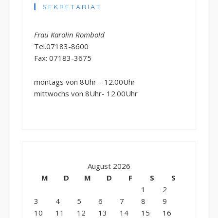
SEKRETARIAT
Frau Karolin Rombold
Tel.07183-8600
Fax: 07183-3675
montags von 8Uhr – 12.00Uhr
mittwochs von 8Uhr- 12.00Uhr
August 2026
M
D
M
D
F
S
S
1
2
3
4
5
6
7
8
9
10
11
12
13
14
15
16